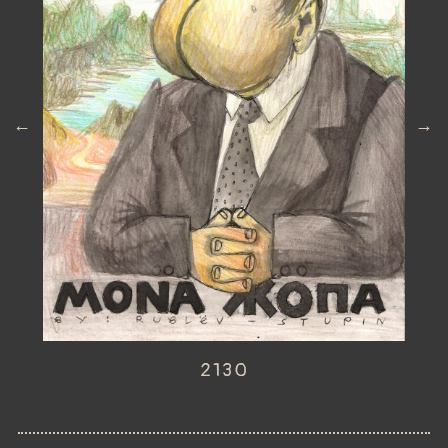
←
→
2130