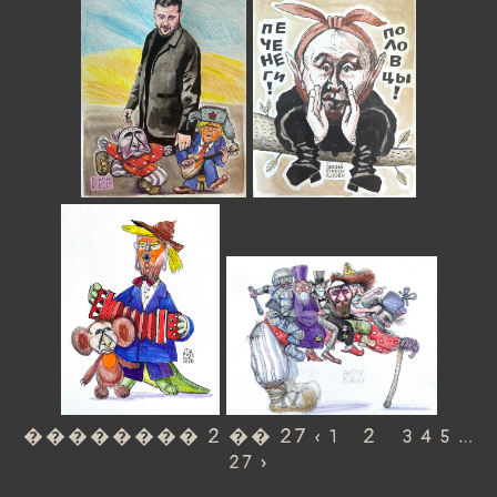
�������� 2 �� 27
2
…
«
1
3
4
5
27
»